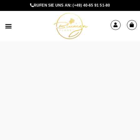
RUFEN SIE UNS AN:
(+49) 40-65 91 51-80
BLUMEN BESTELLEN