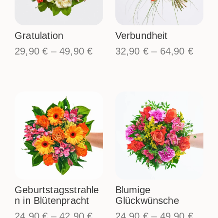
Gratulation
Verbundheit
29,90
€
–
49,90
€
32,90
€
–
64,90
€
Geburtstagsstrahle
Blumige
n in Blütenpracht
Glückwünsche
24,90
€
–
42,90
€
24,90
€
–
49,90
€